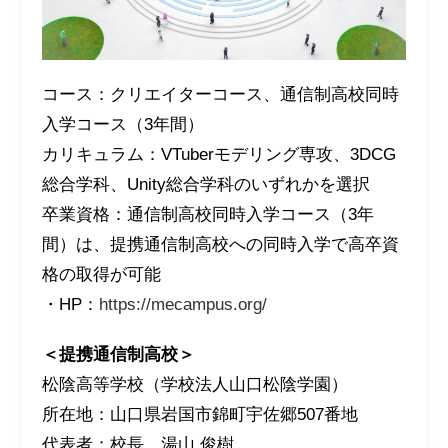
コース：クリエイターコース、通信制高校同時
入学コース（3年間）
カリキュラム：VTuberモデリング専攻、3DCG
総合学科、Unity総合学科のいずれかを選択
卒業資格：通信制高校同時入学コース（3年
間）は、提携通信制高校への同時入学で高卒資
格の取得が可能
・HP：
https://mecampus.org/
＜提携通信制高校＞
松陰高等学校（学校法人山口松陰学園）
所在地：山口県岩国市錦町宇佐郷507番地
代表者：校長 湯山 俊樹