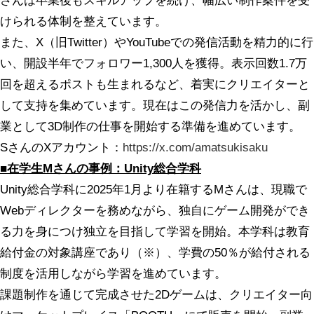
さんは卒業後もスキルアップを続け、幅広い制作案件を受
けられる体制を整えています。
また、X（旧Twitter）やYouTubeでの発信活動を精力的に行
い、開設半年でフォロワー1,300人を獲得。表示回数1.7万
回を超えるポストも生まれるなど、着実にクリエイターと
して支持を集めています。現在はこの発信力を活かし、副
業として3D制作の仕事を開始する準備を進めています。
SさんのXアカウント：
https://x.com/amatsukisaku
■在学生Mさんの事例：Unity総合学科
Unity総合学科に2025年1月より在籍するMさんは、現職で
Webディレクターを務めながら、独自にゲーム開発ができ
る力を身につけ独立を目指して学習を開始。本学科は教育
給付金の対象講座であり（※）、学費の50％が給付される
制度を活用しながら学習を進めています。
課題制作を通じて完成させた2Dゲームは、クリエイター向