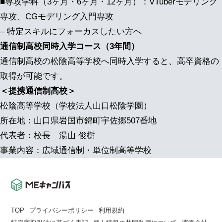
■専攻学科（3ヶ月・6ヶ月・12ヶ月）：VTuberモデリング
専攻、CGモデリング入門専攻
– 特定スキルにフォーカスしたい方へ
通信制高校同時入学コース（3年間）
通信制高校の松陰高等学校へ同時入学すると、高卒資格の
取得が可能です。
＜提携通信制高校＞
松陰高等学校（学校法人山口松陰学園）
所在地：山口県岩国市錦町宇佐郷507番地
代表者：校長 湯山 俊樹
事業内容：広域通信制・単位制高等学校
TOP
プライバシーポリシー
利用規約