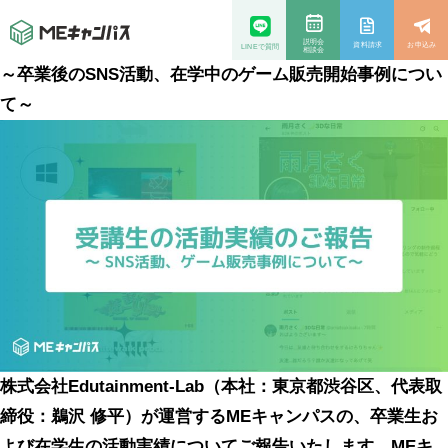
説明会
資料請求
お申込み
LINEで質問
相談会
～卒業後のSNS活動、在学中のゲーム販売開始事例につい
て～
株式会社Edutainment-Lab（本社：東京都渋谷区、代表取
締役：鵜沢 修平）が運営するMEキャンパスの、卒業生お
よび在学生の活動実績についてご報告いたします。MEキ